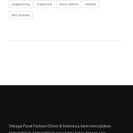
progamming
responsive
sheer clothes
website
Well Fashion
Sebagai Pusat Fashion Online di Indonesia, kami menciptakan
kemungkinan-kemungkinan gaya tanpa batas dengan cara