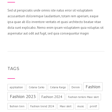
Sed ut perspiciatis unde omnis iste natus error sit voluptatem
accusantium doloremque laudantium, totam rem aperiam, eaque
ipsa quae ab illo inventore veritatis et quasi architecto beatae vitae
dicta sunt explicabo. Nemo enim ipsam voluptatem quia voluptas sit
aspernatur aut odit aut fugit, sed quia consequuntur magni
TAGS
Fashion
application
Celana Carko
Celana Kargo
Denim
Fashion 2023
Fashion 2024
Fashion terkini Maxi skirt
fashion tren
Fashion trend 2024
Maxi skirt
music
printf