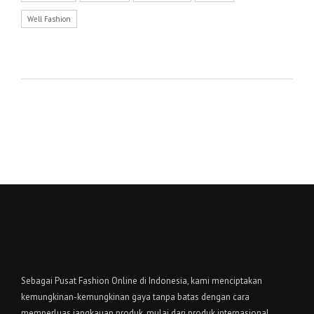
Well Fashion
Sebagai Pusat Fashion Online di Indonesia, kami menciptakan
kemungkinan-kemungkinan gaya tanpa batas dengan cara
memperluas jangkauan produk, mulai dari produk internasional