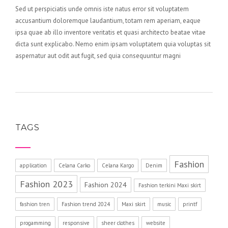
Sed ut perspiciatis unde omnis iste natus error sit voluptatem
accusantium doloremque laudantium, totam rem aperiam, eaque
ipsa quae ab illo inventore veritatis et quasi architecto beatae vitae
dicta sunt explicabo. Nemo enim ipsam voluptatem quia voluptas sit
aspernatur aut odit aut fugit, sed quia consequuntur magni
TAGS
Fashion
application
Celana Carko
Celana Kargo
Denim
Fashion 2023
Fashion 2024
Fashion terkini Maxi skirt
fashion tren
Fashion trend 2024
Maxi skirt
music
printf
progamming
responsive
sheer clothes
website